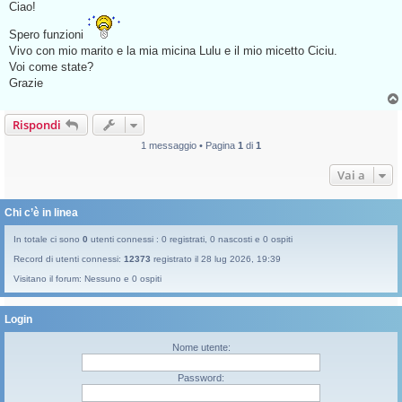
s
Ciao!
s
a
Spero funzioni
g
g
Vivo con mio marito e la mia micina Lulu e il mio micetto Ciciu.
i
Voi come state?
o
d
Grazie
a
l
e
Rispondi
g
g
e
1 messaggio • Pagina
1
di
1
r
e
Vai a
Chi c’è in linea
In totale ci sono
0
utenti connessi : 0 registrati, 0 nascosti e 0 ospiti
Record di utenti connessi:
12373
registrato il 28 lug 2026, 19:39
Visitano il forum: Nessuno e 0 ospiti
Login
Nome utente:
Password: