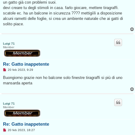
un gatto già con problemi suoi.
a
g
devi creare tu degli stimoli in casa. farlo giocare, mettere tiragraffi.
g
scatole ec. ha un balcone in sicurezza ???? mettigiìli a disposizione
i
o
alcuni rametti delle foglie, si crea un ambiente naturale che ai gatti di
d
solito piace.
a
l
e
g
g
e
Luigi 71
r
Member
e
Re: Gatto inappetente
M
20 feb 2023, 9:29
e
s
Buongiorno grazie non ho balcone solo finestre tiragraffi si più di uno
s
mansarda aperta
a
g
g
i
o
d
Luigi 71
a
Member
l
e
g
g
Re: Gatto inappetente
e
r
M
20 feb 2023, 18:27
e
e