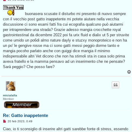
e
s
s
buonasera scusate il disturbo mi presento di nuovo sempre
a
g
con il vecchio post gatto inappetente mi potete aiutare nella vecchia
g
discussione ci sono esami fatti fra cui ecografia qualcuno può aiutarmi
i
o
per intraprendere una strada? Grazie adesso mangia crocchette royal
d
gastrointestinal da dicembrre 2022 poi fa urix fluid e dialix ut 5 per struvite
a
l
come umido un po6di almo nature dayly e stuzxy monoproteico e non ha
e
un po' le gengive rosse ma ci sono gatti messi peggio dorme tanto e
g
g
mangia pocoho parlato anche con guiggi dice mangia il minimo
e
indispensabile altri Vet dicono che non ha stimoli sta in casa solo prima
r
e
aveva fratello e la mamma pensavo ad un inserimento che ne pensate?
Sarà peggio? Che posso fare?
micialalla
Member
Re: Gatto inappetente
M
20 feb 2023, 0:49
e
s
Ciao, io ti sconsiglio di inserire altri gatti sarebbe fonte di stress, essendo
s