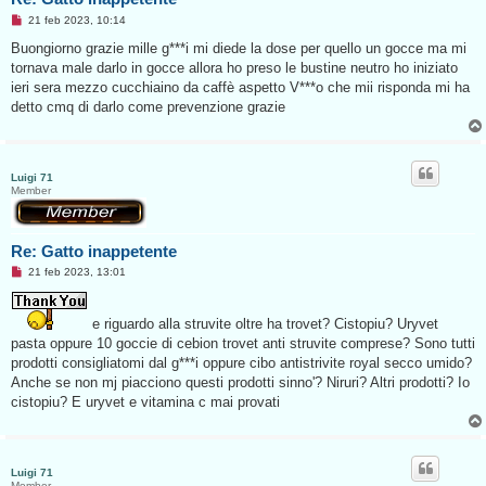
e
M
21 feb 2023, 10:14
e
s
Buongiorno grazie mille g***i mi diede la dose per quello un gocce ma mi
s
tornava male darlo in gocce allora ho preso le bustine neutro ho iniziato
a
g
ieri sera mezzo cucchiaino da caffè aspetto V***o che mii risponda mi ha
g
detto cmq di darlo come prevenzione grazie
i
o
d
a
l
e
Luigi 71
g
Member
g
e
r
e
Re: Gatto inappetente
M
21 feb 2023, 13:01
e
s
s
e riguardo alla struvite oltre ha trovet? Cistopiu? Uryvet
a
g
pasta oppure 10 goccie di cebion trovet anti struvite comprese? Sono tutti
g
prodotti consigliatomi dal g***i oppure cibo antistrivite royal secco umido?
i
o
Anche se non mj piacciono questi prodotti sinno'? Niruri? Altri prodotti? Io
d
cistopiu? E uryvet e vitamina c mai provati
a
l
e
g
g
e
Luigi 71
r
Member