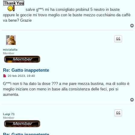
s
s
salve g***i mi ha consigliato probinul 5 neutro in buste
a
g
oppure le goccie mi trovo meglio con le buste mezzo cucchiaino da caffè
g
va bene? Grazie
i
o
d
a
l
e
g
g
e
micialalla
r
Member
e
Re: Gatto inappetente
M
20 feb 2023, 19:40
e
s
G***i non ti ha dato la dose ??? a me pare mezza bustina, ma di solito è
s
meglio iniziare con meno in base alla consistenza delle feci, poi si
a
g
aumenta.
g
i
o
d
a
Luigi 71
l
Member
e
g
g
e
r
Re: Gatto inappetente