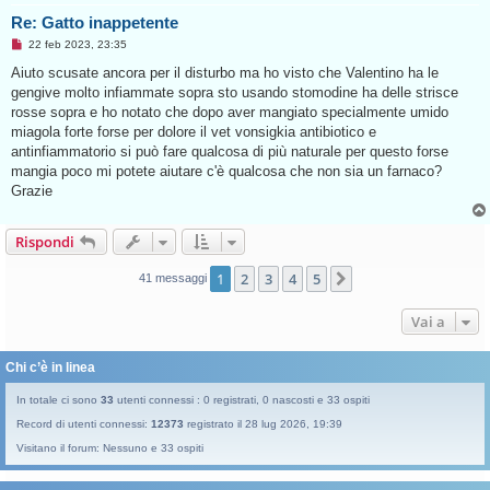
g
Re: Gatto inappetente
e
r
M
22 feb 2023, 23:35
e
e
s
Aiuto scusate ancora per il disturbo ma ho visto che Valentino ha le
s
gengive molto infiammate sopra sto usando stomodine ha delle strisce
a
g
rosse sopra e ho notato che dopo aver mangiato specialmente umido
g
miagola forte forse per dolore il vet vonsigkia antibiotico e
i
o
antinfiammatorio si può fare qualcosa di più naturale per questo forse
d
mangia poco mi potete aiutare c'è qualcosa che non sia un farnaco?
a
l
Grazie
e
g
g
Rispondi
e
r
e
1
2
3
4
5
Prossimo
41 messaggi
Vai a
Chi c’è in linea
In totale ci sono
33
utenti connessi : 0 registrati, 0 nascosti e 33 ospiti
Record di utenti connessi:
12373
registrato il 28 lug 2026, 19:39
Visitano il forum: Nessuno e 33 ospiti