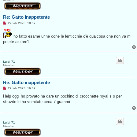
e
Re: Gatto inappetente
M
22 feb 2023, 10:57
e
s
s
ho fatto esame urine cone le lenticchie c'è qualcosa che non va mi
a
potete aiutare?
g
g
i
o
d
a
Luigi 71
l
Member
e
g
g
e
Re: Gatto inappetente
r
e
M
22 feb 2023, 16:09
e
s
Help oggi ho provato ha dare un pochino di crocchette royal s o per
s
struvite le ha vomitate circa 7 grammi
a
g
g
i
o
d
Luigi 71
a
Member
l
e
g