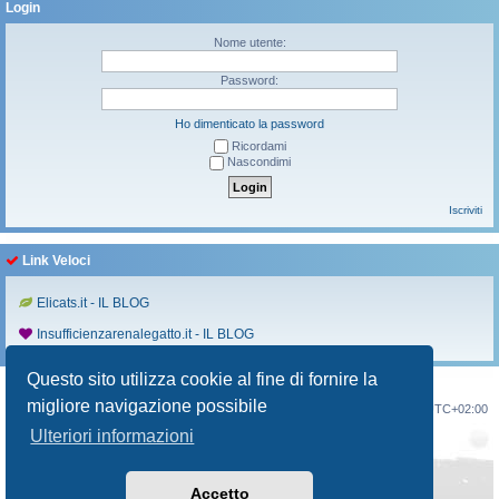
Login
Nome utente:
Password:
Ho dimenticato la password
Ricordami
Nascondimi
Iscriviti
Link Veloci
Elicats.it - IL BLOG
Insufficienzarenalegatto.it - IL BLOG
Questo sito utilizza cookie al fine di fornire la
migliore navigazione possibile
Indice
Contattaci
Cancella cookie
Tutti gli orari sono
UTC+02:00
Ulteriori informazioni
Creato da
phpBB
® Forum Software © phpBB Limited
Traduzione Italiana
phpBB-Italia.it
Style
Prosilver New Edition
da ©
Origin
Accetto