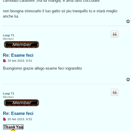
cambiato carattere ,ma lui mangia, e ama farsi coccolare.
i
o
d
non bisogna stressarlo il tuo gatto sii piu tranquillo tu e starà meglio
a
l
anche lui.
e
g
g
e
r
Luigi 71
e
Member
Re: Esame feci
M
20 feb 2023, 9:51
e
s
Buongiorno grazie allego esame feci ingrandito
s
a
g
g
i
o
d
Luigi 71
a
Member
l
e
g
g
Re: Esame feci
e
r
M
20 feb 2023, 9:52
e
e
s
s