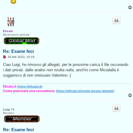
a
g
g
i
o
d
a
l
e
Elicats
g
Moderatore globale
g
e
r
e
Re: Esame feci
M
20 feb 2023, 15:16
e
s
Ciao Luigi, ho rimosso gli allegati, per le prossime carica il file oscurando
s
i dati privati. dalle analisi non risulta nulla, anch'io come Micialalla ti
a
g
suggerisco di non stressare Valentino ;)
g
i
o
Elicats.it
https://elicats.it/
d
Come prenotare una consulenza:
https://elicats.it/come-posso-aiutarti/
a
l
e
g
g
Luigi 71
e
Member
r
e
Re: Esame feci