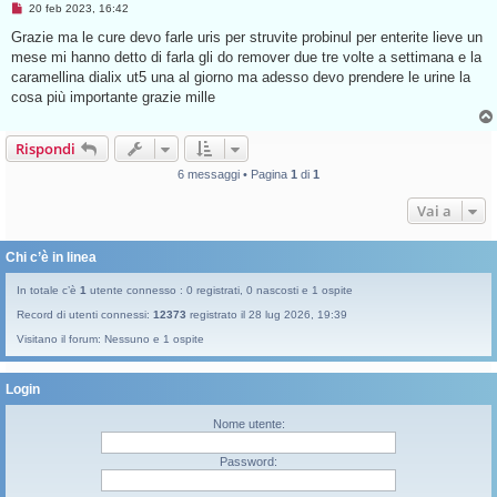
M
20 feb 2023, 16:42
e
s
Grazie ma le cure devo farle uris per struvite probinul per enterite lieve un
s
mese mi hanno detto di farla gli do remover due tre volte a settimana e la
a
g
caramellina dialix ut5 una al giorno ma adesso devo prendere le urine la
g
cosa più importante grazie mille
i
o
d
a
Rispondi
l
e
6 messaggi • Pagina
1
di
1
g
g
e
Vai a
r
e
Chi c’è in linea
In totale c’è
1
utente connesso : 0 registrati, 0 nascosti e 1 ospite
Record di utenti connessi:
12373
registrato il 28 lug 2026, 19:39
Visitano il forum: Nessuno e 1 ospite
Login
Nome utente:
Password: