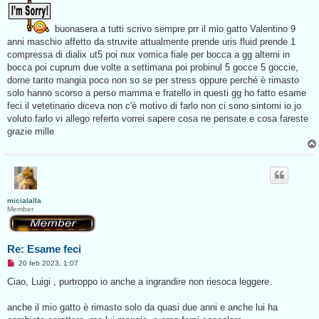
s
s
a
buonasera a tutti scrivo sempre prr il mio gatto Valentino 9
g
g
anni maschio affetto da struvite attualmente prende uris fluid prende 1
i
compressa di dialix ut5 poi nux vomica fiale per bocca a gg alterni in
o
d
bocca poi cuprum due volte a settimana poi probinul 5 gocce 5 goccie,
a
dorne tanto mangia poco non so se per stress oppure perché è rimasto
l
e
solo hanno scorso a perso mamma e fratello in questi gg ho fatto esame
g
feci il vetetinario diceva non c'è motivo di farlo non ci sono sintomi io jo
g
e
voluto farlo vi allego referto vorrei sapere cosa ne pensate e cosa fareste
r
grazie mille
e
micialalla
Member
Re: Esame feci
M
20 feb 2023, 1:07
e
s
Ciao, Luigi , purtroppo io anche a ingrandire non riesoca leggere.
s
a
g
anche il mio gatto è rimasto solo da quasi due anni e anche lui ha
g