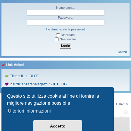
Nome utente:
Password:
Ho dimenticato la password
Ricordami
Nascondimi
Iscriviti
Link Veloci
Elicats.it - IL BLOG
Insufficienzarenalegatto.it - IL BLOG
Questo sito utilizza cookie al fine di fornire la
migliore navigazione possibile
Indice
Contattaci
Cancella cookie
Tutti gli orari sono
UTC+02:00
Ulteriori informazioni
Creato da
phpBB
® Forum Software © phpBB Limited
Traduzione Italiana
phpBB-Italia.it
Style
Prosilver New Edition
da ©
Origin
Accetto