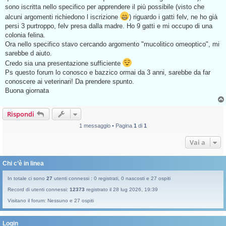
g
sono iscritta nello specifico per apprendere il più possibile (visto che
g
alcuni argomenti richiedono l iscrizione
) riguardo i gatti felv, ne ho già
i
o
persi 3 purtroppo, felv presa dalla madre. Ho 9 gatti e mi occupo di una
d
colonia felina.
a
l
Ora nello specifico stavo cercando argomento "mucolitico omeoptico", mi
e
sarebbe d aiuto.
g
g
Credo sia una presentazione sufficiente
e
Ps questo forum lo conosco e bazzico ormai da 3 anni, sarebbe da far
r
e
conoscere ai veterinari! Da prendere spunto.
Buona giornata
Rispondi
1 messaggio • Pagina
1
di
1
Vai a
Chi c’è in linea
In totale ci sono
27
utenti connessi : 0 registrati, 0 nascosti e 27 ospiti
Record di utenti connessi:
12373
registrato il 28 lug 2026, 19:39
Visitano il forum: Nessuno e 27 ospiti
Login