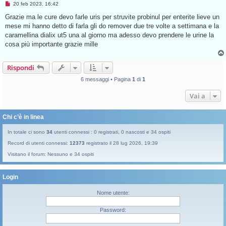
M
20 feb 2023, 16:42
e
s
Grazie ma le cure devo farle uris per struvite probinul per enterite lieve un
s
mese mi hanno detto di farla gli do remover due tre volte a settimana e la
a
g
caramellina dialix ut5 una al giorno ma adesso devo prendere le urine la
g
cosa più importante grazie mille
i
o
d
a
Rispondi
l
e
6 messaggi • Pagina
1
di
1
g
g
e
Vai a
r
e
Chi c’è in linea
In totale ci sono
34
utenti connessi : 0 registrati, 0 nascosti e 34 ospiti
Record di utenti connessi:
12373
registrato il 28 lug 2026, 19:39
Visitano il forum: Nessuno e 34 ospiti
Login
Nome utente:
Password: