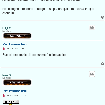
cambiato carattere ,ma lui mangia, e ama farsi coccolare.
i
o
d
non bisogna stressarlo il tuo gatto sii piu tranquillo tu e starà meglio
a
l
anche lui.
e
g
g
e
r
Luigi 71
e
Member
Re: Esame feci
M
20 feb 2023, 9:51
e
s
Buongiorno grazie allego esame feci ingrandito
s
a
g
g
i
o
d
Luigi 71
a
Member
l
e
g
g
Re: Esame feci
e
r
M
20 feb 2023, 9:52
e
e
s
s