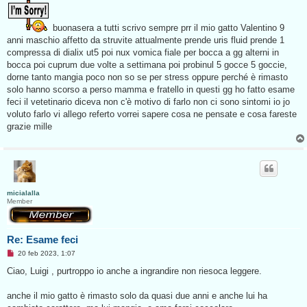
s
s
a
buonasera a tutti scrivo sempre prr il mio gatto Valentino 9
g
g
anni maschio affetto da struvite attualmente prende uris fluid prende 1
i
compressa di dialix ut5 poi nux vomica fiale per bocca a gg alterni in
o
d
bocca poi cuprum due volte a settimana poi probinul 5 gocce 5 goccie,
a
dorne tanto mangia poco non so se per stress oppure perché è rimasto
l
e
solo hanno scorso a perso mamma e fratello in questi gg ho fatto esame
g
feci il vetetinario diceva non c'è motivo di farlo non ci sono sintomi io jo
g
e
voluto farlo vi allego referto vorrei sapere cosa ne pensate e cosa fareste
r
grazie mille
e
micialalla
Member
Re: Esame feci
M
20 feb 2023, 1:07
e
s
Ciao, Luigi , purtroppo io anche a ingrandire non riesoca leggere.
s
a
g
anche il mio gatto è rimasto solo da quasi due anni e anche lui ha
g