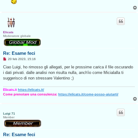
a
g
g
i
o
d
a
l
e
Elicats
g
Moderatore globale
g
e
r
e
Re: Esame feci
M
20 feb 2023, 15:16
e
s
Ciao Luigi, ho rimosso gli allegati, per le prossime carica il file oscurando
s
i dati privati. dalle analisi non risulta nulla, anch'io come Micialalla ti
a
g
suggerisco di non stressare Valentino ;)
g
i
o
Elicats.it
https://elicats.it/
d
Come prenotare una consulenza:
https://elicats.it/come-posso-aiutarti/
a
l
e
g
g
Luigi 71
e
Member
r
e
Re: Esame feci