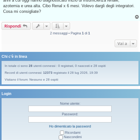
anni a cui oggi hanno diagnosticato inizio di insufficienza renale,
a
g
azotemia e urea alta. Cibo Renal x 6 mesi. Volevo dargli degli integratori.
g
Cosa mi consigliate?
i
o
d
a
Rispondi
l
e
2 messaggi • Pagina
1
di
1
g
g
e
Vai a
r
e
Chi c’è in linea
In totale ci sono
28
utenti connessi : 0 registrati, 0 nascosti e 28 ospiti
Record di utenti connessi:
12373
registrato il 28 lug 2026, 19:39
Visitano il forum: Nessuno e 28 ospiti
Login
Nome utente:
Password:
Ho dimenticato la password
Ricordami
Nascondimi