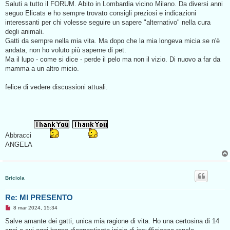
s
Saluti a tutto il FORUM. Abito in Lombardia vicino Milano. Da diversi anni
s
seguo Elicats e ho sempre trovato consigli preziosi e indicazioni
a
g
interessanti per chi volesse seguire un sapere "alternativo" nella cura
g
degli animali.
i
o
Gatti da sempre nella mia vita. Ma dopo che la mia longeva micia se n'è
d
andata, non ho voluto più saperne di pet.
a
l
Ma il lupo - come si dice - perde il pelo ma non il vizio. Di nuovo a far da
e
mamma a un altro micio.
g
g
e
felice di vedere discussioni attuali.
r
e
Abbracci
ANGELA
Briciola
Re: MI PRESENTO
M
8 mar 2024, 15:34
e
s
Salve amante dei gatti, unica mia ragione di vita. Ho una certosina di 14
s