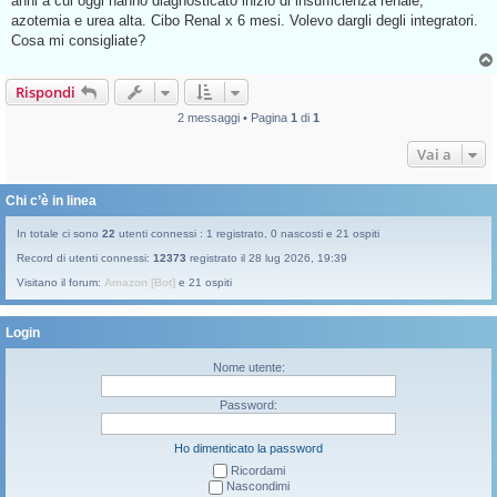
anni a cui oggi hanno diagnosticato inizio di insufficienza renale,
a
g
azotemia e urea alta. Cibo Renal x 6 mesi. Volevo dargli degli integratori.
g
Cosa mi consigliate?
i
o
d
a
Rispondi
l
e
2 messaggi • Pagina
1
di
1
g
g
e
Vai a
r
e
Chi c’è in linea
In totale ci sono
22
utenti connessi : 1 registrato, 0 nascosti e 21 ospiti
Record di utenti connessi:
12373
registrato il 28 lug 2026, 19:39
Visitano il forum:
Amazon [Bot]
e 21 ospiti
Login
Nome utente:
Password:
Ho dimenticato la password
Ricordami
Nascondimi