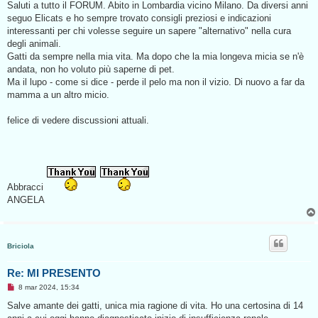
s
Saluti a tutto il FORUM. Abito in Lombardia vicino Milano. Da diversi anni
s
seguo Elicats e ho sempre trovato consigli preziosi e indicazioni
a
g
interessanti per chi volesse seguire un sapere "alternativo" nella cura
g
degli animali.
i
o
Gatti da sempre nella mia vita. Ma dopo che la mia longeva micia se n'è
d
andata, non ho voluto più saperne di pet.
a
l
Ma il lupo - come si dice - perde il pelo ma non il vizio. Di nuovo a far da
e
mamma a un altro micio.
g
g
e
felice di vedere discussioni attuali.
r
e
Abbracci
ANGELA
Briciola
Re: MI PRESENTO
M
8 mar 2024, 15:34
e
s
Salve amante dei gatti, unica mia ragione di vita. Ho una certosina di 14
s