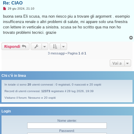
e
Re: CIAO
M
29 giu 2024, 21:10
e
s
buona sera Eli scusa, ma non riesco piu a trovare gli argoment . esempio
s
insufficenza renale o altri problemi di salute, mi appare solo una finestra
a
g
con lettere in verticale a sinistra. scusa se ho scritto qua ma non ho
g
trovato problemi tecnici. grazie
i
o
d
a
Rispondi
l
e
3 messaggi • Pagina
1
di
1
g
g
e
Vai a
r
e
Chi c’è in linea
In totale ci sono
20
utenti connessi : 0 registrati, 0 nascosti e 20 ospiti
Record di utenti connessi:
12373
registrato il 28 lug 2026, 19:39
Visitano il forum: Nessuno e 20 ospiti
Login
Nome utente:
Password: