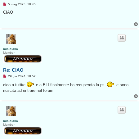
M
5 mag 2023, 10:45
e
s
CIAO
s
a
g
g
i
o
d
a
l
e
micialalla
g
Member
g
e
r
e
Re: CIAO
M
29 giu 2024, 18:52
e
s
ciao a tutti/e
e a ELI finalmente ho recuperato la ps.
e sono
s
riuscita ad entrare nel forum.
a
g
g
i
o
d
a
l
e
micialalla
g
Member
g
e
r