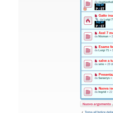
da
ringhiothe
Gatto in
da
Luigi 7
Axel 7 me
da
Nisman
»
2
Esame fe
da
Luigi 71
»
salve a tu
da
sirio
»
28 d
Presenta
da
Saraerys
»
Nuova isc
da
Ingrid
»
22 
Nuovo argomento
Torna all’Indice dell