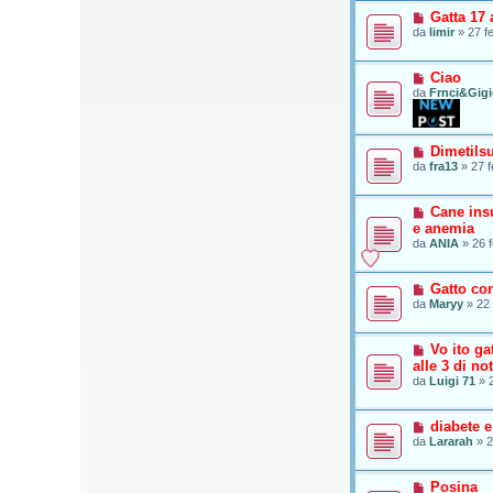
Gatta 17
da
limir
»
27 f
Ciao
da
Frnci&Gig
Dimetils
da
fra13
»
27 f
Cane insu
e anemia
da
ANIA
»
26 
Gatto co
da
Maryy
»
22 
Vo ito g
alle 3 di not
da
Luigi 71
»
diabete 
da
Lararah
»
2
Posina