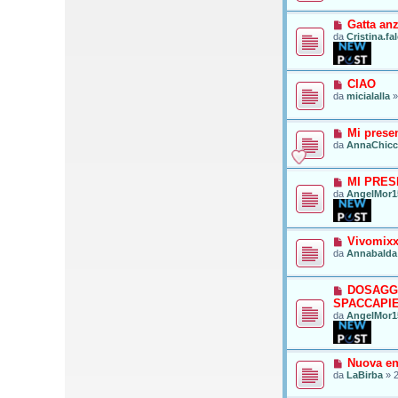
o
Gatta anz
da
Cristina.fa
CIAO
da
micialalla
Mi prese
da
AnnaChic
MI PRE
da
AngelMor1
Vivomix
da
Annabalda
DOSAGG
SPACCAPI
da
AngelMor1
Nuova ent
da
LaBirba
»
2