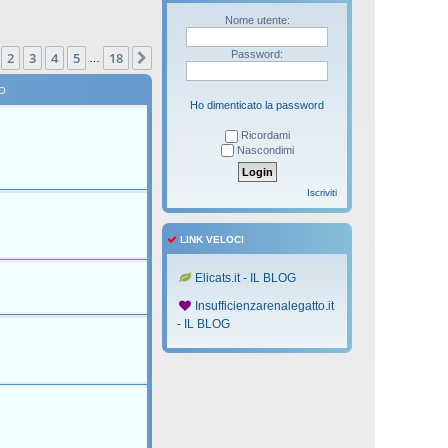
Nome utente:
na
1
di
18
Password:
2
3
4
5
18
Prossimo
…
O
Ho dimenticato la password
Ricordami
Nascondimi
Iscriviti
LINK VELOCI
Elicats.it - IL BLOG
Insufficienzarenalegatto.it
- IL BLOG