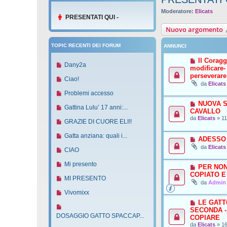
Moderatore:
Elicats
PRESENTATI QUI -
Nuovo argomento
TOPIC RECENTI DEI FORUM
ANNUNCI
Il Coragg
N
Dany2a
modificare-
u
perseverare
N
Ciao!
o
da
Elicats
u
v
N
Problemi accesso
o
o
u
NUOVA S
v
N
Gattina Lulu’ 17 anni:...
m
CAVALLO
o
o
u
da
Elicats
»
11
e
v
N
GRAZIE DI CUORE ELI!!
m
o
s
o
u
e
v
N
Gatta anziana: quali i...
s
m
ADESSO
o
s
o
u
a
da
Elicats
e
v
N
CIAO
s
m
o
g
s
o
u
a
e
v
N
Mi presento
g
s
PER NON
m
o
g
s
o
u
i
COPIATO E
a
e
v
N
MI PRESENTO
g
s
m
o
da
Admin
o
g
s
o
u
i
a
e
v
N
Vivomixx
g
s
m
o
o
g
s
o
u
LE GATT
i
a
e
v
N
g
s
m
SECONDA -
o
o
g
s
o
u
DOSAGGIO GATTO SPACCAP...
i
COPIARE
a
e
v
g
s
m
o
da
Elicats
»
16
o
g