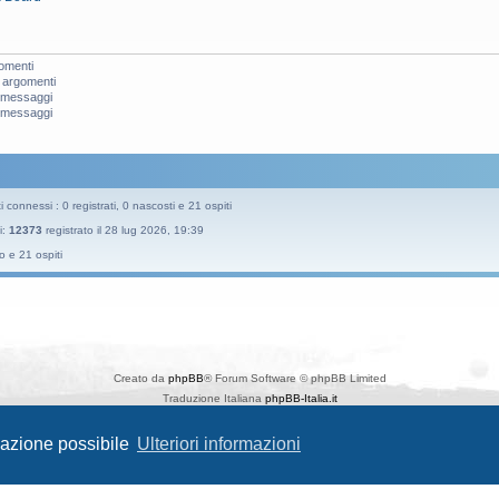
omenti
 argomenti
i messaggi
i messaggi
 connessi : 0 registrati, 0 nascosti e 21 ospiti
i:
12373
registrato il 28 lug 2026, 19:39
o e 21 ospiti
Creato da
phpBB
® Forum Software © phpBB Limited
Traduzione Italiana
phpBB-Italia.it
Style
Prosilver New Edition
da ©
Origin
igazione possibile
Ulteriori informazioni
phpBB SiteMaker
Privacy
|
Condizioni