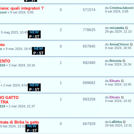
iana: quali integratori ?
da
Cristina.falconi
0
571574
9 set 2024, 0:05
lconi
»
9 set 2024, 0:05
da
micialalla
2
778625
29 giu 2024, 21:10
»
5 mag 2023, 10:45
nto
da
AnnaChicco
0
657845
9 mar 2024, 18:43
co
»
9 mar 2024, 18:43
SENTO
da
Briciola
1
692480
8 mar 2024, 15:34
519
»
3 mar 2024, 10:16
x
da
Elicats
1
699682
4 mar 2024, 10:45
»
2 mar 2024, 8:50
IO GATTO
da
Elicats
1
693258
4 mar 2024, 10:42
ETRA
519
»
2 mar 2024, 21:37
rata di Birba la gatta
da
LaBirba
0
667929
29 feb 2024, 13:31
9 feb 2024, 13:31