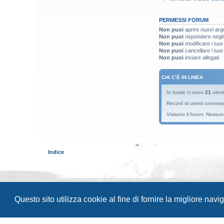
PERMESSI FORUM
Non puoi
aprire nuovi arg
Non puoi
rispondere negli
Non puoi
modificare i tuo
Non puoi
cancellare i tuo
Non puoi
inviare allegati
CHI C’È IN LINEA
In totale ci sono
21
utenti
Record di utenti conness
Visitano il forum: Nessun
Indice
Questo sito utilizza cookie al fine di fornire la migliore nav