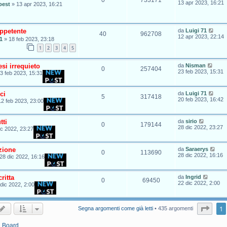
13 apr 2023, 16:21
best
»
13 apr 2023, 16:21
appetente
da
Luigi 71
40
962708
12 apr 2023, 22:14
1
»
18 feb 2023, 23:18
1
2
3
4
5
si irrequieto
da
Nisman
0
257404
23 feb 2023, 15:31
3 feb 2023, 15:31
ci
da
Luigi 71
5
317418
20 feb 2023, 16:42
12 feb 2023, 23:00
tti
da
sirio
0
179144
28 dic 2022, 23:27
ic 2022, 23:27
zione
da
Saraerys
0
113690
28 dic 2022, 16:16
28 dic 2022, 16:16
ritta
da
Ingrid
0
69450
22 dic 2022, 2:00
dic 2022, 2:00
Pagi
1
Segna argomenti come già letti
• 435 argomenti
a Board