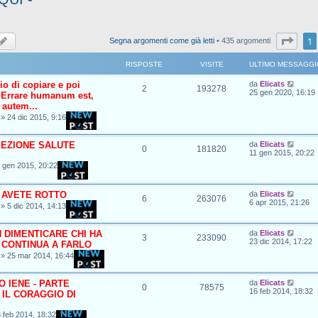
Pagi
1
Segna argomenti come già letti
• 435 argomenti
RISPOSTE
VISITE
ULTIMO MESSAGGI
io di copiare e poi
da
Elicats
2
193278
25 gen 2020, 16:19
 Errare humanum est,
 autem...
»
24 dic 2015, 9:16
EZIONE SALUTE
da
Elicats
0
181820
11 gen 2015, 20:22
 gen 2015, 20:22
 AVETE ROTTO
da
Elicats
6
263076
6 apr 2015, 21:26
»
5 dic 2014, 14:13
 DIMENTICARE CHI HA
da
Elicats
3
233090
23 dic 2014, 17:22
 CONTINUA A FARLO
»
25 mar 2014, 16:44
O IENE - PARTE
da
Elicats
0
78575
16 feb 2014, 18:32
 IL CORAGGIO DI
 feb 2014, 18:32