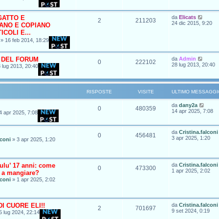
 GATTO E
da
Elicats
2
211203
24 dic 2015, 9:20
ANO E COPIANO
ICOLI E...
»
16 feb 2014, 18:29
 DEL FORUM
da
Admin
0
222102
28 lug 2013, 20:40
 lug 2013, 20:40
RISPOSTE
VISITE
ULTIMO MESSAGGI
da
dany2a
0
480359
14 apr 2025, 7:08
4 apr 2025, 7:08
da
Cristina.falconi
0
456481
3 apr 2025, 1:20
lconi
»
3 apr 2025, 1:20
ulu’ 17 anni: come
da
Cristina.falconi
0
473300
1 apr 2025, 2:02
a a mangiare?
lconi
»
1 apr 2025, 2:02
I CUORE ELI!!
da
Cristina.falconi
2
701697
9 set 2024, 0:19
5 lug 2024, 22:14