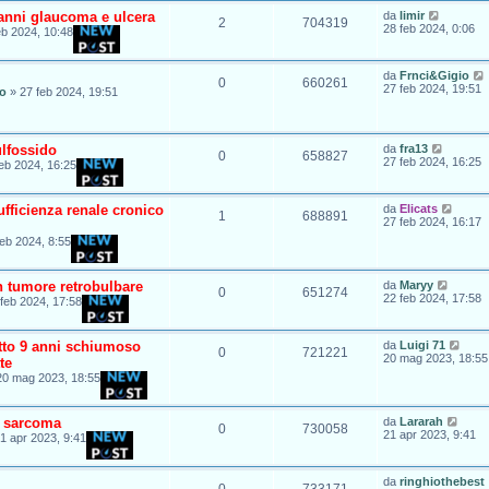
 anni glaucoma e ulcera
da
limir
2
704319
28 feb 2024, 0:06
eb 2024, 10:48
da
Frnci&Gigio
0
660261
27 feb 2024, 19:51
io
»
27 feb 2024, 19:51
ulfossido
da
fra13
0
658827
27 feb 2024, 16:25
eb 2024, 16:25
fficienza renale cronico
da
Elicats
1
688891
27 feb 2024, 16:17
feb 2024, 8:55
n tumore retrobulbare
da
Maryy
0
651274
22 feb 2024, 17:58
feb 2024, 17:58
atto 9 anni schiumoso
da
Luigi 71
0
721221
20 mag 2023, 18:55
te
20 mag 2023, 18:55
e sarcoma
da
Lararah
0
730058
21 apr 2023, 9:41
1 apr 2023, 9:41
da
ringhiothebest
0
733171