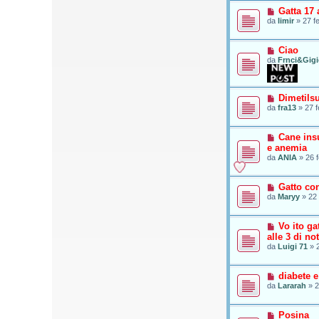
Gatta 17
da
limir
»
27 f
Ciao
da
Frnci&Gig
Dimetils
da
fra13
»
27 f
Cane insu
e anemia
da
ANIA
»
26 
Gatto co
da
Maryy
»
22 
Vo ito g
alle 3 di not
da
Luigi 71
»
diabete 
da
Lararah
»
2
Posina