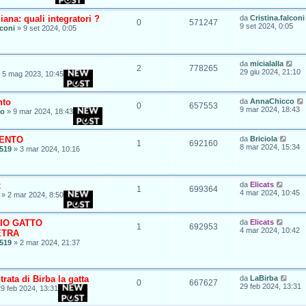
iana: quali integratori ?
da
Cristina.falconi
0
571247
9 set 2024, 0:05
lconi
»
9 set 2024, 0:05
da
micialalla
2
778265
29 giu 2024, 21:10
»
5 mag 2023, 10:45
nto
da
AnnaChicco
0
657553
9 mar 2024, 18:43
co
»
9 mar 2024, 18:43
SENTO
da
Briciola
1
692160
8 mar 2024, 15:34
519
»
3 mar 2024, 10:16
x
da
Elicats
1
699364
4 mar 2024, 10:45
»
2 mar 2024, 8:50
IO GATTO
da
Elicats
1
692953
4 mar 2024, 10:42
ETRA
519
»
2 mar 2024, 21:37
rata di Birba la gatta
da
LaBirba
0
667627
29 feb 2024, 13:31
9 feb 2024, 13:31