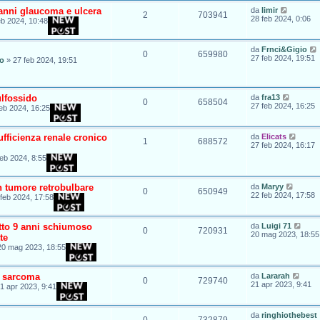
 anni glaucoma e ulcera
da
limir
2
703941
28 feb 2024, 0:06
eb 2024, 10:48
da
Frnci&Gigio
0
659980
27 feb 2024, 19:51
io
»
27 feb 2024, 19:51
ulfossido
da
fra13
0
658504
27 feb 2024, 16:25
eb 2024, 16:25
fficienza renale cronico
da
Elicats
1
688572
27 feb 2024, 16:17
feb 2024, 8:55
n tumore retrobulbare
da
Maryy
0
650949
22 feb 2024, 17:58
feb 2024, 17:58
atto 9 anni schiumoso
da
Luigi 71
0
720931
20 mag 2023, 18:55
te
20 mag 2023, 18:55
e sarcoma
da
Lararah
0
729740
21 apr 2023, 9:41
1 apr 2023, 9:41
da
ringhiothebest
0
732879