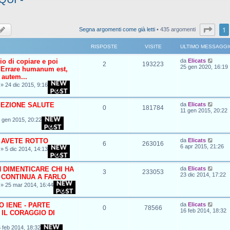
Pagi
1
Segna argomenti come già letti
• 435 argomenti
RISPOSTE
VISITE
ULTIMO MESSAGGI
io di copiare e poi
da
Elicats
2
193223
25 gen 2020, 16:19
 Errare humanum est,
 autem...
»
24 dic 2015, 9:16
EZIONE SALUTE
da
Elicats
0
181784
11 gen 2015, 20:22
 gen 2015, 20:22
 AVETE ROTTO
da
Elicats
6
263016
6 apr 2015, 21:26
»
5 dic 2014, 14:13
 DIMENTICARE CHI HA
da
Elicats
3
233053
23 dic 2014, 17:22
 CONTINUA A FARLO
»
25 mar 2014, 16:44
O IENE - PARTE
da
Elicats
0
78566
16 feb 2014, 18:32
 IL CORAGGIO DI
 feb 2014, 18:32