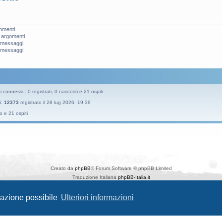
omenti
 argomenti
i messaggi
i messaggi
 connessi : 0 registrati, 0 nascosti e 21 ospiti
i:
12373
registrato il 28 lug 2026, 19:39
o e 21 ospiti
Creato da
phpBB
® Forum Software © phpBB Limited
Traduzione Italiana
phpBB-Italia.it
Style
Prosilver New Edition
da ©
Origin
igazione possibile
Ulteriori informazioni
phpBB SiteMaker
Privacy
|
Condizioni