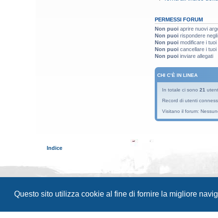
PERMESSI FORUM
Non puoi
aprire nuovi arg
Non puoi
rispondere negli
Non puoi
modificare i tuo
Non puoi
cancellare i tuo
Non puoi
inviare allegati
CHI C’È IN LINEA
In totale ci sono
21
utenti
Record di utenti conness
Visitano il forum: Nessun
Indice
Questo sito utilizza cookie al fine di fornire la migliore nav