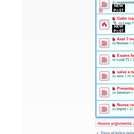
da
ringhiothe
Gatto in
da
Luigi 7
Axel 7 me
da
Nisman
»
2
Esame fe
da
Luigi 71
»
salve a tu
da
sirio
»
28 d
Presenta
da
Saraerys
»
Nuova isc
da
Ingrid
»
22 
Nuovo argomento
Torna all’Indice dell