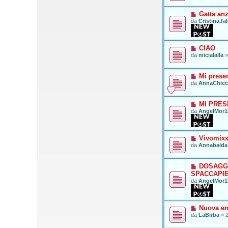
o
Gatta anz
da
Cristina.fa
CIAO
da
micialalla
Mi prese
da
AnnaChic
MI PRE
da
AngelMor1
Vivomix
da
Annabalda
DOSAGG
SPACCAPI
da
AngelMor1
Nuova ent
da
LaBirba
»
2