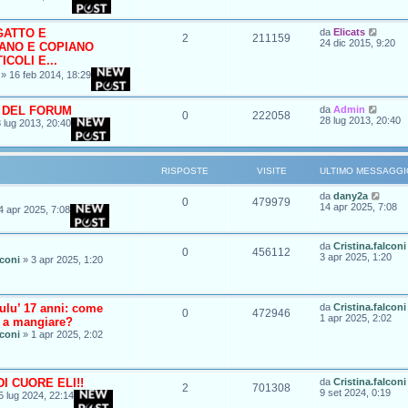
 GATTO E
da
Elicats
2
211159
24 dic 2015, 9:20
ANO E COPIANO
ICOLI E...
»
16 feb 2014, 18:29
 DEL FORUM
da
Admin
0
222058
28 lug 2013, 20:40
 lug 2013, 20:40
RISPOSTE
VISITE
ULTIMO MESSAGGI
da
dany2a
0
479979
14 apr 2025, 7:08
4 apr 2025, 7:08
da
Cristina.falconi
0
456112
3 apr 2025, 1:20
lconi
»
3 apr 2025, 1:20
ulu’ 17 anni: come
da
Cristina.falconi
0
472946
1 apr 2025, 2:02
a a mangiare?
lconi
»
1 apr 2025, 2:02
I CUORE ELI!!
da
Cristina.falconi
2
701308
9 set 2024, 0:19
5 lug 2024, 22:14