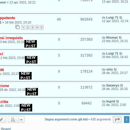
13 apr 2023, 16:21
best
»
13 apr 2023, 16:21
appetente
da
Luigi 71
40
962643
12 apr 2023, 22:14
1
»
18 feb 2023, 23:18
1
2
3
4
5
si irrequieto
da
Nisman
0
257383
23 feb 2023, 15:31
3 feb 2023, 15:31
ci
da
Luigi 71
5
317392
20 feb 2023, 16:42
12 feb 2023, 23:00
tti
da
sirio
0
179124
28 dic 2022, 23:27
ic 2022, 23:27
zione
da
Saraerys
0
113672
28 dic 2022, 16:16
28 dic 2022, 16:16
ritta
da
Ingrid
0
69442
22 dic 2022, 2:00
dic 2022, 2:00
Pagi
1
Segna argomenti come già letti
• 435 argomenti
a Board