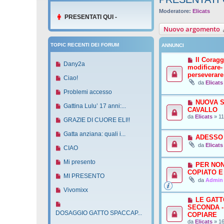
Moderatore:
Elicats
PRESENTATI QUI -
Nuovo argomento
TOPIC RECENTI DEI FORUM
ANNUNCI
Il Coragg
N
Dany2a
modificare-
u
perseverare
N
Ciao!
o
da
Elicats
u
v
N
Problemi accesso
o
o
u
NUOVA S
v
N
Gattina Lulu’ 17 anni:...
m
CAVALLO
o
o
u
da
Elicats
»
11
e
v
N
GRAZIE DI CUORE ELI!!
m
o
s
o
u
e
v
N
Gatta anziana: quali i...
s
m
ADESSO
o
s
o
u
a
da
Elicats
e
v
N
CIAO
s
m
o
g
s
o
u
a
e
v
N
Mi presento
g
s
PER NON
m
o
g
s
o
u
i
COPIATO E
a
e
v
N
MI PRESENTO
g
s
m
o
da
Admin
o
g
s
o
u
i
a
e
v
N
Vivomixx
g
s
m
o
o
g
s
o
u
LE GATT
i
a
e
v
N
g
s
m
SECONDA -
o
o
g
s
o
u
DOSAGGIO GATTO SPACCAP...
i
COPIARE
a
e
v
g
s
m
o
da
Elicats
»
16
o
g