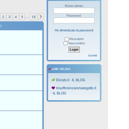
Nome utente:
na
1
di
18
Password:
2
3
4
5
18
Prossimo
…
O
Ho dimenticato la password
Ricordami
Nascondimi
Iscriviti
LINK VELOCI
Elicats.it - IL BLOG
Insufficienzarenalegatto.it
- IL BLOG