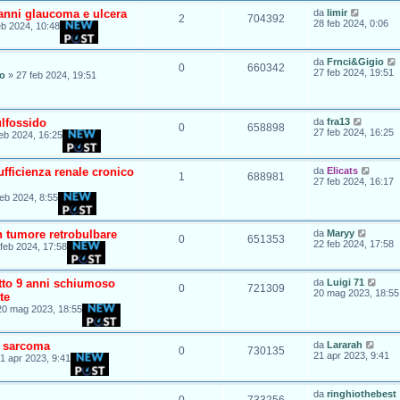
 anni glaucoma e ulcera
da
limir
2
704392
28 feb 2024, 0:06
eb 2024, 10:48
da
Frnci&Gigio
0
660342
27 feb 2024, 19:51
io
»
27 feb 2024, 19:51
ulfossido
da
fra13
0
658898
27 feb 2024, 16:25
eb 2024, 16:25
fficienza renale cronico
da
Elicats
1
688981
27 feb 2024, 16:17
feb 2024, 8:55
n tumore retrobulbare
da
Maryy
0
651353
22 feb 2024, 17:58
feb 2024, 17:58
atto 9 anni schiumoso
da
Luigi 71
0
721309
20 mag 2023, 18:55
te
20 mag 2023, 18:55
e sarcoma
da
Lararah
0
730135
21 apr 2023, 9:41
1 apr 2023, 9:41
da
ringhiothebest
0
733256