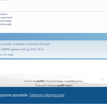
omenti
 argomenti
i messaggi
i messaggi
 connessi : 0 registrati, 0 nascosti e 24 ospiti
i:
12373
registrato il 28 lug 2026, 19:39
o e 24 ospiti
Creato da
phpBB
® Forum Software © phpBB Limited
Traduzione Italiana
phpBB-Italia.it
Style
Prosilver New Edition
da ©
Origin
igazione possibile
Ulteriori informazioni
phpBB SiteMaker
Privacy
|
Condizioni