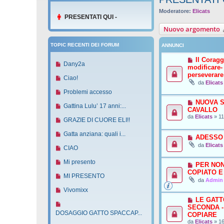
Moderatore:
Elicats
PRESENTATI QUI -
Nuovo argomento
TOPIC RECENTI DEI FORUM
ANNUNCI
Il Coragg
N
Dany2a
modificare-
u
perseverare
N
Ciao!
o
da
Elicats
u
v
N
Problemi accesso
o
o
u
NUOVA S
v
N
Gattina Lulu’ 17 anni:...
m
CAVALLO
o
o
u
da
Elicats
»
11
e
v
N
GRAZIE DI CUORE ELI!!
m
o
s
o
u
e
v
N
Gatta anziana: quali i...
s
m
ADESSO
o
s
o
u
a
da
Elicats
e
v
N
CIAO
s
m
o
g
s
o
u
a
e
v
N
Mi presento
g
s
PER NON
m
o
g
s
o
u
i
COPIATO E
a
e
v
N
MI PRESENTO
g
s
m
o
da
Admin
o
g
s
o
u
i
a
e
v
N
Vivomixx
g
s
m
o
o
g
s
o
u
LE GATT
i
a
e
v
N
g
s
m
SECONDA -
o
o
g
s
o
u
DOSAGGIO GATTO SPACCAP...
i
COPIARE
a
e
v
g
s
m
o
da
Elicats
»
16
o
g