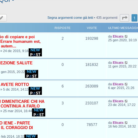
Pagi
1
Segna argomenti come già letti
• 435 argomenti
RISPOSTE
VISITE
ULTIMO MESSAGGI
io di copiare e poi
da
Elicats
2
193298
25 gen 2020, 16:19
 Errare humanum est,
 autem...
»
24 dic 2015, 9:16
EZIONE SALUTE
da
Elicats
0
181832
11 gen 2015, 20:22
 gen 2015, 20:22
 AVETE ROTTO
da
Elicats
6
263089
6 apr 2015, 21:26
»
5 dic 2014, 14:13
 DIMENTICARE CHI HA
da
Elicats
3
233107
23 dic 2014, 17:22
 CONTINUA A FARLO
»
25 mar 2014, 16:44
O IENE - PARTE
da
Elicats
0
78577
16 feb 2014, 18:32
 IL CORAGGIO DI
 feb 2014, 18:32