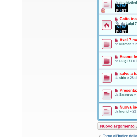
da
ringhiothe
Gatto in
da
Luigi 7
Axel 7 me
da
Nisman
»
2
Esame fe
da
Luigi 71
»
salve a tu
da
sirio
»
28 d
Presenta
da
Saraerys
»
Nuova isc
da
Ingrid
»
22 
Nuovo argomento
Torna all’Indice dell