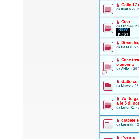
Gatta 17
da
limir
»
27 f
Ciao
da
Frnci&Gig
Dimetils
da
fra13
»
27 f
Cane insu
e anemia
da
ANIA
»
26 
Gatto co
da
Maryy
»
22 
Vo ito g
alle 3 di not
da
Luigi 71
»
diabete 
da
Lararah
»
2
Posina