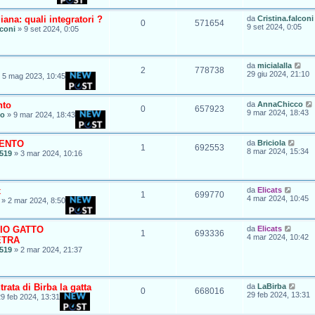
iana: quali integratori ?
da
Cristina.falconi
0
571654
9 set 2024, 0:05
lconi
»
9 set 2024, 0:05
da
micialalla
2
778738
29 giu 2024, 21:10
»
5 mag 2023, 10:45
nto
da
AnnaChicco
0
657923
9 mar 2024, 18:43
co
»
9 mar 2024, 18:43
SENTO
da
Briciola
1
692553
8 mar 2024, 15:34
519
»
3 mar 2024, 10:16
x
da
Elicats
1
699770
4 mar 2024, 10:45
»
2 mar 2024, 8:50
IO GATTO
da
Elicats
1
693336
4 mar 2024, 10:42
ETRA
519
»
2 mar 2024, 21:37
rata di Birba la gatta
da
LaBirba
0
668016
29 feb 2024, 13:31
9 feb 2024, 13:31