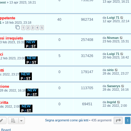
13 apr 2023, 16:21
best
»
13 apr 2023, 16:21
appetente
da
Luigi 71
40
962734
12 apr 2023, 22:14
1
»
18 feb 2023, 23:18
1
2
3
4
5
si irrequieto
da
Nisman
0
257408
23 feb 2023, 15:31
3 feb 2023, 15:31
ci
da
Luigi 71
5
317426
20 feb 2023, 16:42
12 feb 2023, 23:00
tti
da
sirio
0
179147
28 dic 2022, 23:27
ic 2022, 23:27
zione
da
Saraerys
0
113705
28 dic 2022, 16:16
28 dic 2022, 16:16
ritta
da
Ingrid
0
69451
22 dic 2022, 2:00
dic 2022, 2:00
Pagi
1
Segna argomenti come già letti
• 435 argomenti
a Board