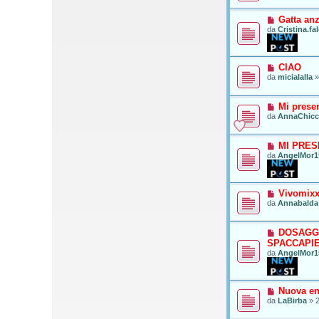
o
Gatta anz
da
Cristina.fa
CIAO
da
micialalla
Mi prese
da
AnnaChic
MI PRE
da
AngelMor1
Vivomix
da
Annabalda
DOSAGG
SPACCAPI
da
AngelMor1
Nuova ent
da
LaBirba
»
2