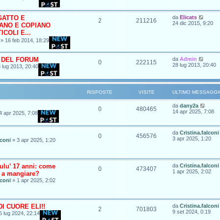
 GATTO E
da
Elicats
2
211216
24 dic 2015, 9:20
ANO E COPIANO
ICOLI E...
»
16 feb 2014, 18:29
 DEL FORUM
da
Admin
0
222115
28 lug 2013, 20:40
 lug 2013, 20:40
RISPOSTE
VISITE
ULTIMO MESSAGGI
da
dany2a
0
480465
14 apr 2025, 7:08
4 apr 2025, 7:08
da
Cristina.falconi
0
456576
3 apr 2025, 1:20
lconi
»
3 apr 2025, 1:20
ulu’ 17 anni: come
da
Cristina.falconi
0
473407
1 apr 2025, 2:02
a a mangiare?
lconi
»
1 apr 2025, 2:02
I CUORE ELI!!
da
Cristina.falconi
2
701803
9 set 2024, 0:19
5 lug 2024, 22:14