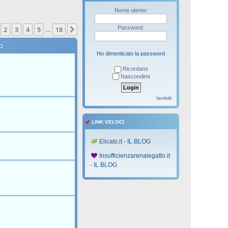
Nome utente:
na
1
di
18
Password:
2
3
4
5
18
Prossimo
…
O
Ho dimenticato la password
Ricordami
Nascondimi
Iscriviti
LINK VELOCI
Elicats.it - IL BLOG
Insufficienzarenalegatto.it
- IL BLOG