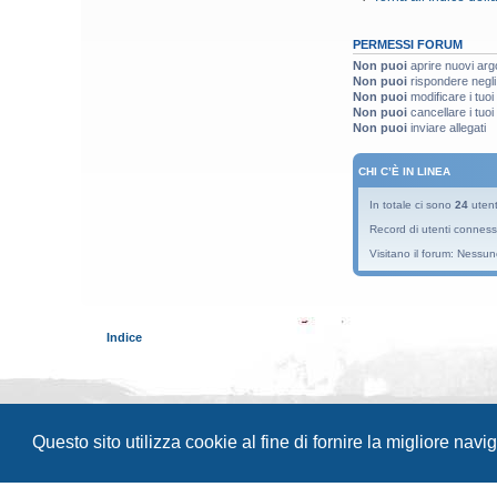
PERMESSI FORUM
Non puoi
aprire nuovi arg
Non puoi
rispondere negli
Non puoi
modificare i tuo
Non puoi
cancellare i tuo
Non puoi
inviare allegati
CHI C’È IN LINEA
In totale ci sono
24
utenti
Record di utenti conness
Visitano il forum: Nessun
Indice
Questo sito utilizza cookie al fine di fornire la migliore nav