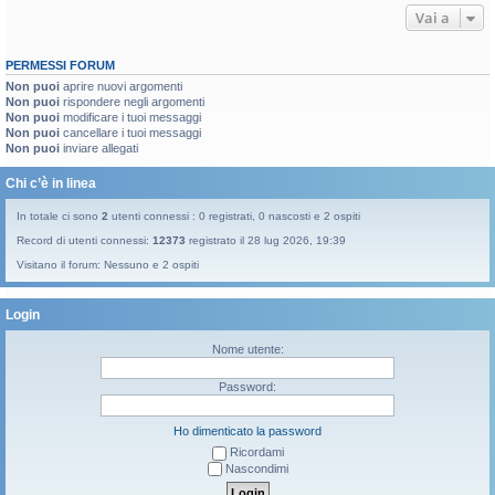
Vai a
PERMESSI FORUM
Non puoi
aprire nuovi argomenti
Non puoi
rispondere negli argomenti
Non puoi
modificare i tuoi messaggi
Non puoi
cancellare i tuoi messaggi
Non puoi
inviare allegati
Chi c’è in linea
In totale ci sono
2
utenti connessi : 0 registrati, 0 nascosti e 2 ospiti
Record di utenti connessi:
12373
registrato il 28 lug 2026, 19:39
Visitano il forum: Nessuno e 2 ospiti
Login
Nome utente:
Password:
Ho dimenticato la password
Ricordami
Nascondimi