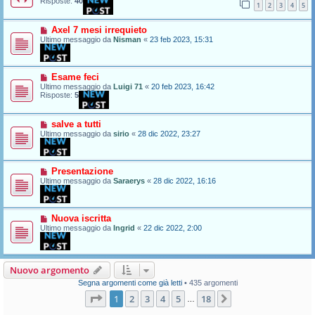
Risposte:
40
1
2
3
4
5
Axel 7 mesi irrequieto
Ultimo messaggio da
Nisman
«
23 feb 2023, 15:31
Esame feci
Ultimo messaggio da
Luigi 71
«
20 feb 2023, 16:42
Risposte:
5
salve a tutti
Ultimo messaggio da
sirio
«
28 dic 2022, 23:27
Presentazione
Ultimo messaggio da
Saraerys
«
28 dic 2022, 16:16
Nuova iscritta
Ultimo messaggio da
Ingrid
«
22 dic 2022, 2:00
Nuovo argomento
Segna argomenti come già letti
• 435 argomenti
Pagina
1
di
18
1
2
3
4
5
18
Prossimo
…