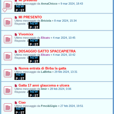
Mi presento
Ultimo messaggio da
AnnaChicco
«
9 mar 2024, 18:43
MI PRESENTO
Ultimo messaggio da
Briciola
«
8 mar 2024, 15:34
Risposte:
1
Vivomixx
Ultimo messaggio da
Elicats
«
4 mar 2024, 10:45
Risposte:
1
DOSAGGIO GATTO SPACCAPIETRA
Ultimo messaggio da
Elicats
«
4 mar 2024, 10:42
Risposte:
1
Nuova entrata di Birba la gatta
Ultimo messaggio da
LaBirba
«
29 feb 2024, 13:31
Gatta 17 anni glaucoma e ulcera
Ultimo messaggio da
limir
«
28 feb 2024, 0:06
Risposte:
2
Ciao
Ultimo messaggio da
Frnci&Gigio
«
27 feb 2024, 19:51