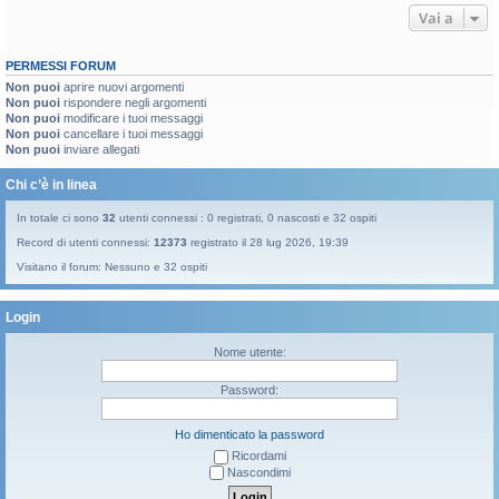
Vai a
PERMESSI FORUM
Non puoi
aprire nuovi argomenti
Non puoi
rispondere negli argomenti
Non puoi
modificare i tuoi messaggi
Non puoi
cancellare i tuoi messaggi
Non puoi
inviare allegati
Chi c’è in linea
In totale ci sono
32
utenti connessi : 0 registrati, 0 nascosti e 32 ospiti
Record di utenti connessi:
12373
registrato il 28 lug 2026, 19:39
Visitano il forum: Nessuno e 32 ospiti
Login
Nome utente:
Password:
Ho dimenticato la password
Ricordami
Nascondimi