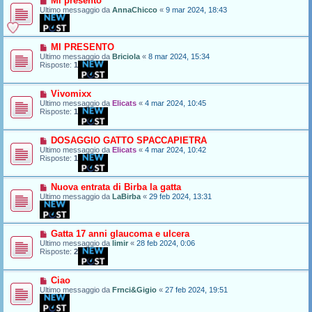
Mi presento
Ultimo messaggio da
AnnaChicco
«
9 mar 2024, 18:43
MI PRESENTO
Ultimo messaggio da
Briciola
«
8 mar 2024, 15:34
Risposte:
1
Vivomixx
Ultimo messaggio da
Elicats
«
4 mar 2024, 10:45
Risposte:
1
DOSAGGIO GATTO SPACCAPIETRA
Ultimo messaggio da
Elicats
«
4 mar 2024, 10:42
Risposte:
1
Nuova entrata di Birba la gatta
Ultimo messaggio da
LaBirba
«
29 feb 2024, 13:31
Gatta 17 anni glaucoma e ulcera
Ultimo messaggio da
limir
«
28 feb 2024, 0:06
Risposte:
2
Ciao
Ultimo messaggio da
Frnci&Gigio
«
27 feb 2024, 19:51