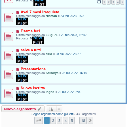
Risposte:
40
1
2
3
4
5
Axel 7 mesi irrequieto
Ultimo messaggio da
Nisman
«
23 feb 2023, 15:31
Esame feci
Ultimo messaggio da
Luigi 71
«
20 feb 2023, 16:42
Risposte:
5
salve a tutti
Ultimo messaggio da
sirio
«
28 dic 2022, 23:27
Presentazione
Ultimo messaggio da
Saraerys
«
28 dic 2022, 16:16
Nuova iscritta
Ultimo messaggio da
Ingrid
«
22 dic 2022, 2:00
Nuovo argomento
Segna argomenti come già letti
• 435 argomenti
Pagina
1
di
18
1
2
3
4
5
18
Prossimo
…